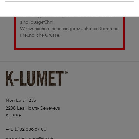
Während dieser Periode werden wir Ihnen
unsere Anfeuerhilfen nicht liefern können. Ihre
Bestellungen werden, sobald wir wieder zurück
sind, ausgeführt.
Wir wünschen Ihnen ein ganz schönen Sommer.
Freundliche Grüsse.
Mon Loisir 23e
2208 Les Hauts-Geneveys
SUISSE
+41 (0)32 886 67 00