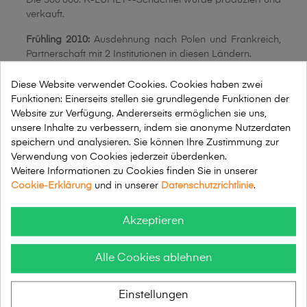
Die 500'000. K-LUMET®-Schachtel wurde produziert und
verkauft.
Frühling
2010:
Ausdehnung nach Polen und Frankreich,
Partnerschaft mit 2 Institutionen in diesen Ländern.
2013:
eine Million Schachteln K-LUMET® sind verkauft
Diese Website verwendet Cookies. Cookies haben zwei
Funktionen: Einerseits stellen sie grundlegende Funktionen der
2014:
feiert K-LUMET® sein 20. Jubiläum
Website zur Verfügung. Andererseits ermöglichen sie uns,
unsere Inhalte zu verbessern, indem sie anonyme Nutzerdaten
2015:
Neues Franchising in Canada und Ungarn
speichern und analysieren. Sie können Ihre Zustimmung zur
Heute:
Nahezu 2'000 Arbeitsplätze befinden sich in mehr
Verwendung von Cookies jederzeit überdenken.
als 250 Schweizer Sozialinstitutionen.
Weitere Informationen zu Cookies finden Sie in unserer
Cookie-Erklärung
und in unserer
Datenschutzrichtlinie
.
Akzeptieren
Sehr geehrte Kundinnen und Kunden,
Unsere Werkstätten sind vom Freitag 10. July, 16
Alle Cookies ablehnen
Uhr, bis Sonntag 9. August 2026 in den Ferien.
Wir nehmen die Arbeit am Montag 10. August
Einstellungen
2026 wieder auf.